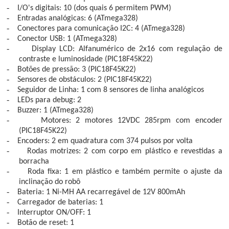
-
I/O's digitais:
10 (dos quais 6 permitem PWM)
-
Entradas analógicas:
6 (ATmega328)
-
Conectores para comunicação I2C:
4 (ATmega328)
-
Conector USB
: 1 (ATmega328)
-
Display LCD:
Alfanumérico de 2x16 com regulação de
contraste e luminosidade (PIC18F45K22)
-
Botões de pressão:
3 (PIC18F45K22)
-
Sensores de obstáculos:
2 (PIC18F45K22)
-
Seguidor de Linha:
1 com 8 sensores de linha analógicos
-
LEDs para debug
: 2
-
Buzzer:
1 (ATmega328)
-
Motores:
2 motores 12VDC 285rpm com encoder
(PIC18F45K22)
-
Encoders:
2 em quadratura com 374 pulsos por volta
-
Rodas motrizes
: 2 com corpo em plástico e revestidas a
borracha
-
Roda fixa
: 1 em plástico e também permite o ajuste da
inclinação do robô
-
Bateria
: 1 Ni-MH AA recarregável de 12V 800mAh
-
Carregador de baterias
: 1
-
Interruptor ON/OFF
: 1
-
Botão de reset
: 1