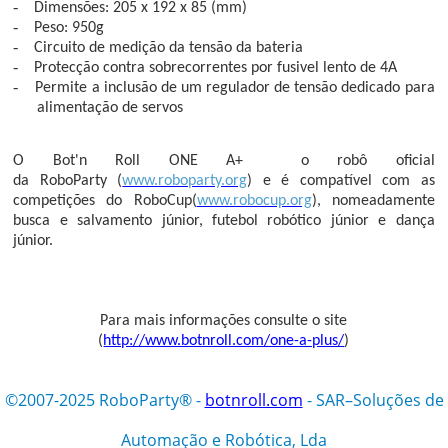
-
Dimensões:
205 x 192 x 85 (mm)
-
Peso:
950g
-
Circuito de medição da tensão da bateria
-
Protecção contra sobrecorrentes por fusivel lento de 4A
-
Permite a inclusão de um regulador de tensão dedicado para
alimentação de servos
O Bot'n Roll ONE A+
o robô oficial
da
RoboParty
(
www.roboparty.org
) e é compatível com as
competições do
RoboCup
(
www.robocup.org
), nomeadamente
busca e salvamento júnior, futebol robótico júnior e dança
júnior.
Para mais informações consulte o site
(
http://www.botnroll.com/one-a-plus/
)
©2007-2025 RoboParty® -
botnroll.com
- SAR–Soluções de
Automação e Robótica, Lda