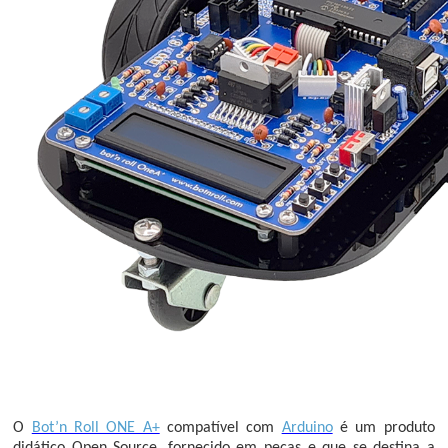
O
Bot’n Roll ONE A+
compatível com
Arduino
é um produto
didático
Open Source
, fornecido em peças e que se destina a