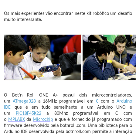
Os mais experientes
vão encontrar neste kit robótico um desafio
muito interessante.
O
Bot'n Roll ONE A+
possui dois microcontroladores,
um
ATmega328
a 16MHz programável em
C
com o
Arduino
IDE
que é em tudo semelhante a um Arduino UNO e
um
PIC18F45K22
a 80Mhz programável em C com
o
MPLABX
da
Microchip
e que é fornecido já programado com
firmware desenvolvido pela
botnroll.com
. Uma biblioteca para o
Arduino IDE desenvolvida pela botnroll.com permite a interação